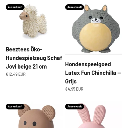
Ausverkauft
Ausverkauft
Beeztees Öko-
Hundespielzeug Schaf
Hondenspeelgoed
Jovi beige 21 cm
Latex Fun Chinchilla —
Angebot
€12,49 EUR
Grijs
Angebot
€4,95 EUR
Ausverkauft
Ausverkauft