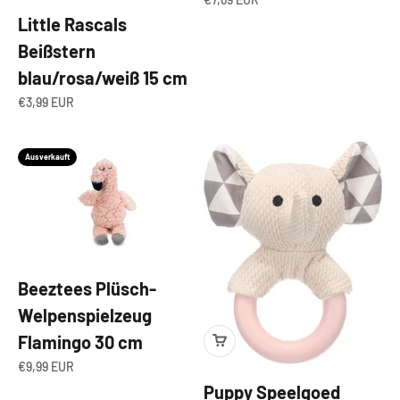
Little Rascals
Beißstern
blau/rosa/weiß 15 cm
Angebot
€3,99 EUR
Ausverkauft
Beeztees Plüsch-
Welpenspielzeug
Flamingo 30 cm
Angebot
€9,99 EUR
Puppy Speelgoed