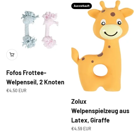
Ausverkauft
Fofos Frottee-
Welpenseil, 2 Knoten
Angebot
€4,50 EUR
Zolux
Welpenspielzeug aus
Latex, Giraffe
Angebot
€4,59 EUR