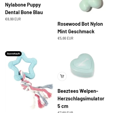
Nylabone Puppy
Dental Bone Blau
Angebot
€8,99 EUR
Rosewood Bot Nylon
Mint Geschmack
Angebot
€5,66 EUR
Ausverkauft
Beeztees Welpen-
Herzschlagsimulator
5 cm
Angebot
€7,69 EUR