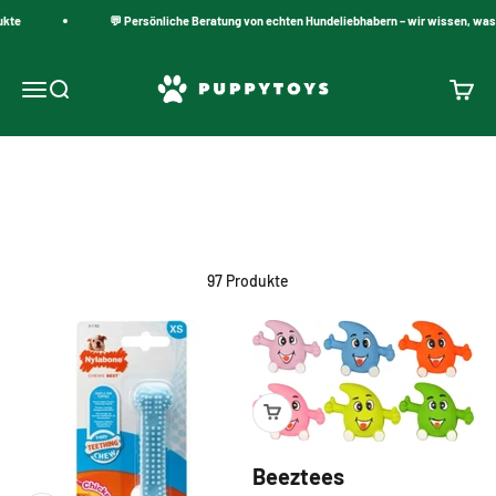
Zum Inhalt springen
te
💬 Persönliche Beratung von echten Hundeliebhabern – wir wissen, was fu
PuppyToys.nl
Navigationsmenü öffnen
Suche öffnen
Warenk
Chihuahua-Spielzeug
97 Produkte
Beeztees