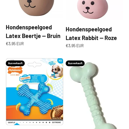
Hondenspeelgoed
Hondenspeelgoed
Latex Beertje — Bruin
Latex Rabbit — Roze
Angebot
€3,95 EUR
Angebot
€3,95 EUR
Ausverkauft
Ausverkauft