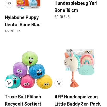
Hundespielzeug Yari
Bone 18 cm
Angebot
Nylabone Puppy
€4,99 EUR
Dental Bone Blau
Angebot
€5,99 EUR
Trixie Ball Plüsch
AFP Hundespielzeug
Recycelt Sortiert
Little Buddy 3er-Pack