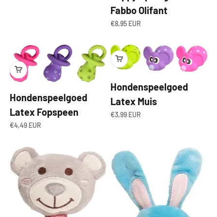
Fabbo Olifant
Angebot
€8,95 EUR
Hondenspeelgoed
Hondenspeelgoed
Latex Muis
Latex Fopspeen
Angebot
€3,99 EUR
Angebot
€4,49 EUR