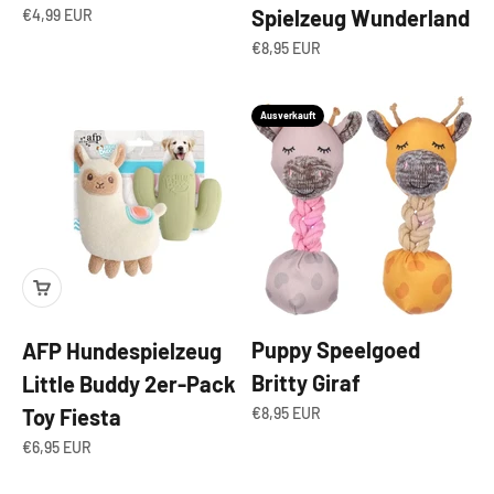
Angebot
Spielzeug Wunderland
€4,99 EUR
Angebot
€8,95 EUR
Ausverkauft
Puppy Speelgoed
AFP Hundespielzeug
Britty Giraf
Little Buddy 2er-Pack
Angebot
€8,95 EUR
Toy Fiesta
Angebot
€6,95 EUR