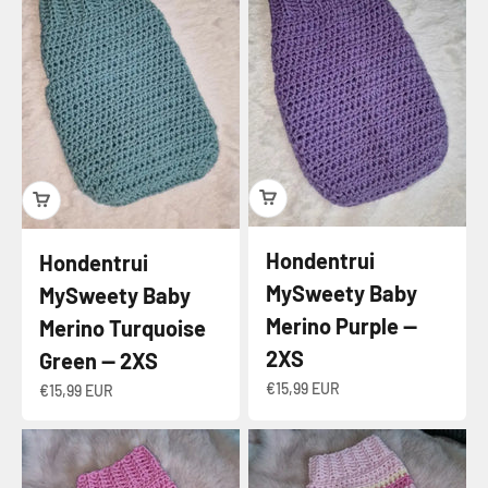
Hondentrui
Hondentrui
MySweety Baby
MySweety Baby
Merino Purple —
Merino Turquoise
2XS
Green — 2XS
Angebot
€15,99 EUR
Angebot
€15,99 EUR