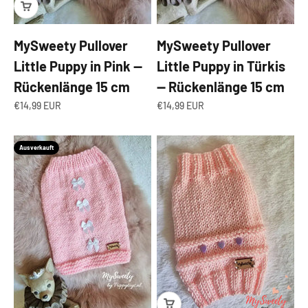
MySweety Pullover
MySweety Pullover
Little Puppy in Pink —
Little Puppy in Türkis
Rückenlänge 15 cm
— Rückenlänge 15 cm
Angebot
Angebot
€14,99 EUR
€14,99 EUR
Ausverkauft