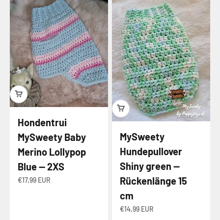
Hondentrui
MySweety
MySweety Baby
Hundepullover
Merino Lollypop
Shiny green —
Blue — 2XS
Rückenlänge 15
Angebot
€17,99 EUR
cm
Angebot
€14,99 EUR