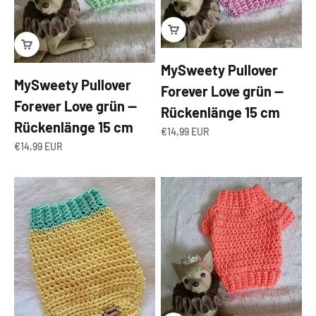
MySweety Pullover
MySweety Pullover
Forever Love grün —
Forever Love grün —
Rückenlänge 15 cm
Rückenlänge 15 cm
Angebot
€14,99 EUR
Angebot
€14,99 EUR