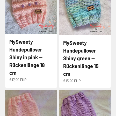
MySweety
MySweety
Hundepullover
Hundepullover
Shiny in pink —
Shiny green —
Rückenlänge 18
Rückenlänge 15
cm
cm
Angebot
€17,99 EUR
Angebot
€13,99 EUR