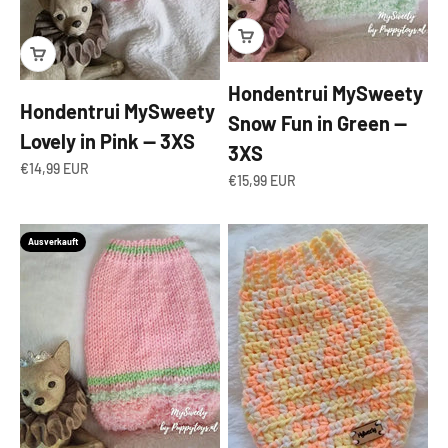
Hondentrui MySweety
Hondentrui MySweety
Snow Fun in Green —
Lovely in Pink — 3XS
3XS
Angebot
€14,99 EUR
Angebot
€15,99 EUR
Ausverkauft