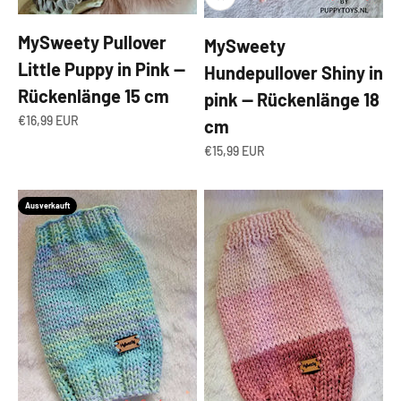
MySweety Pullover
MySweety
Little Puppy in Pink —
Hundepullover Shiny in
Rückenlänge 15 cm
pink — Rückenlänge 18
Angebot
€16,99 EUR
cm
Angebot
€15,99 EUR
Ausverkauft