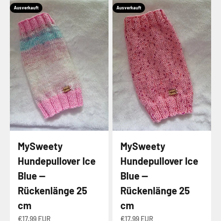
Ausverkauft
Ausverkauft
MySweety
MySweety
Hundepullover Ice
Hundepullover Ice
Blue —
Blue —
Rückenlänge 25
Rückenlänge 25
cm
cm
Angebot
Angebot
€17,99 EUR
€17,99 EUR