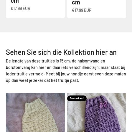
cm
cm
Angebot
€17,99 EUR
Angebot
€17,99 EUR
Sehen Sie sich die Kollektion hier an
De lengte van deze truitjes is 15 cm, de halsomvang en
borstomvang kan hier en daar iets verschillend zijn, maar staat bij
ieder truitje vermeld. Meet bij jouw hondje eerst even deze maten
op dan weet je zeker dat het truitje past.
Ausverkauft