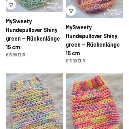
MySweety
MySweety
Hundepullover Shiny
Hundepullover Shiny
green — Rückenlänge
green — Rückenlänge
15 cm
15 cm
Angebot
€13,99 EUR
Angebot
€13,99 EUR