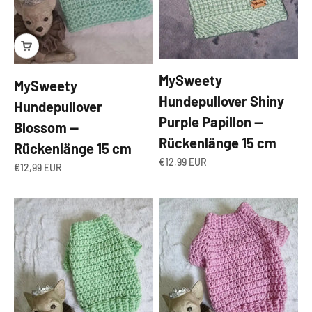
MySweety
MySweety
Hundepullover Shiny
Hundepullover
Purple Papillon —
Blossom —
Rückenlänge 15 cm
Rückenlänge 15 cm
Angebot
€12,99 EUR
Angebot
€12,99 EUR