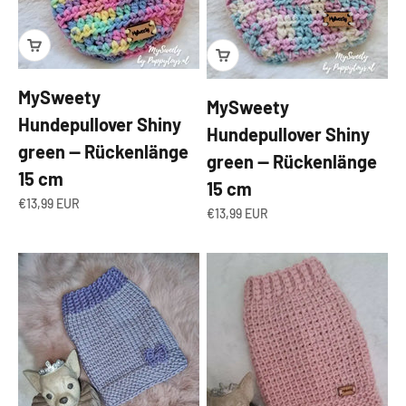
MySweety
MySweety
Hundepullover Shiny
Hundepullover Shiny
green — Rückenlänge
green — Rückenlänge
15 cm
15 cm
Angebot
€13,99 EUR
Angebot
€13,99 EUR