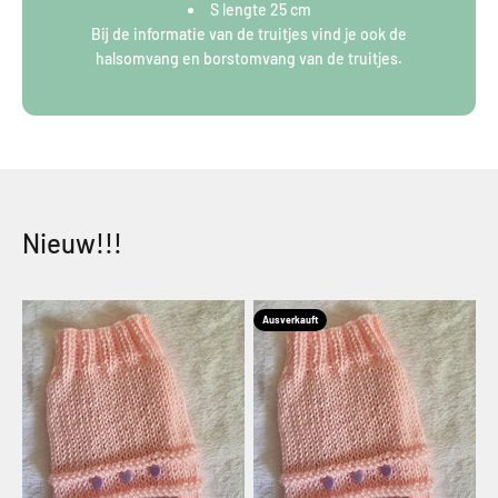
S lengte 25 cm
Bij de informatie van de truitjes vind je ook de
halsomvang en borstomvang van de truitjes.
Nieuw!!!
Ausverkauft