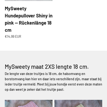
MySweety
Hundepullover Shiny in
pink — Rückenlänge 18
cm
Angebot
€14,99 EUR
MySweety maat 2XS lengte 18 cm.
De lengte van deze truitjes is 18 cm, de halsomvang en
borstomvang kan hier en daar iets verschillend zijn, maar staat bij
ieder truitje vermeld. Meet bij jouw hondje eerst even deze maten
op dan weet je zeker dat het truitje past.