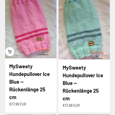
MySweety
MySweety
Hundepullover Ice
Hundepullover Ice
Blue —
Blue —
Rückenlänge 25
Rückenlänge 25
cm
cm
Angebot
€17,99 EUR
Angebot
€17,99 EUR