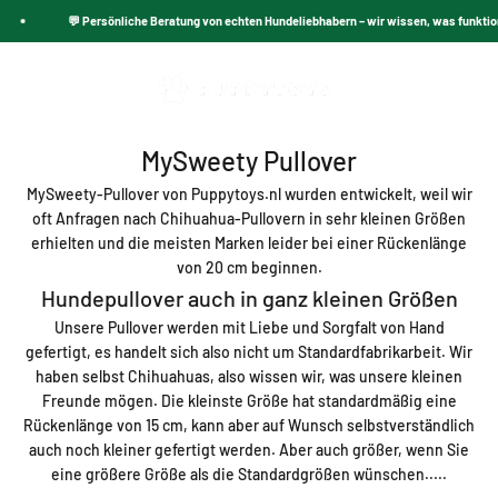
angenehmes Tragegefühl Ihres Hundes an kalten Tagen – mit
Zum Inhalt springen
💬 Persönliche Beratung von echten Hundeliebhabern – wir wissen, was funktioniert
einzigartiger Optik und perfekter Passform.
PuppyToys.nl
Navigationsmenü öffnen
Suche öffnen
Warenk
MySweety Pullover
MySweety-Pullover von Puppytoys.nl wurden entwickelt, weil wir
oft Anfragen nach Chihuahua-Pullovern in sehr kleinen Größen
erhielten und die meisten Marken leider bei einer Rückenlänge
von 20 cm beginnen.
Hundepullover auch in ganz kleinen Größen
Unsere Pullover werden mit Liebe und Sorgfalt von Hand
gefertigt, es handelt sich also nicht um Standardfabrikarbeit. Wir
haben selbst Chihuahuas, also wissen wir, was unsere kleinen
Freunde mögen. Die kleinste Größe hat standardmäßig eine
Rückenlänge von 15 cm, kann aber auf Wunsch selbstverständlich
auch noch kleiner gefertigt werden. Aber auch größer, wenn Sie
eine größere Größe als die Standardgrößen wünschen.....