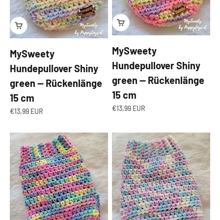
MySweety
MySweety
Hundepullover Shiny
Hundepullover Shiny
green — Rückenlänge
green — Rückenlänge
15 cm
15 cm
Angebot
€13,99 EUR
Angebot
€13,99 EUR