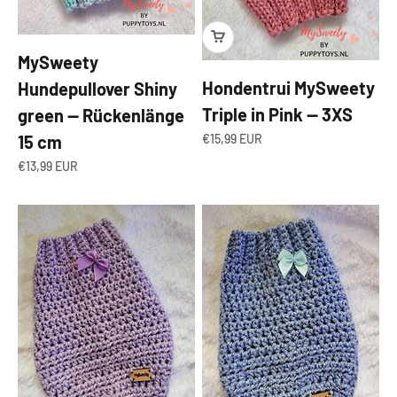
MySweety
Hondentrui MySweety
Hundepullover Shiny
Triple in Pink — 3XS
green — Rückenlänge
Angebot
€15,99 EUR
15 cm
Angebot
€13,99 EUR