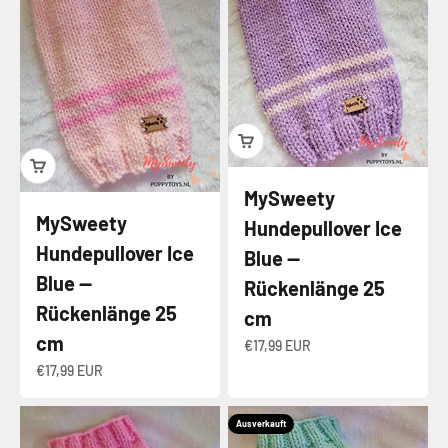
MySweety
MySweety
Hundepullover Ice
Hundepullover Ice
Blue —
Blue —
Rückenlänge 25
Rückenlänge 25
cm
cm
Angebot
€17,99 EUR
Angebot
€17,99 EUR
Ausverkauft