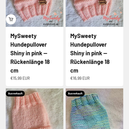
MySweety
MySweety
Hundepullover
Hundepullover
Shiny in pink —
Shiny in pink —
Rückenlänge 18
Rückenlänge 18
cm
cm
Angebot
Angebot
€15,99 EUR
€16,99 EUR
Ausverkauft
Ausverkauft