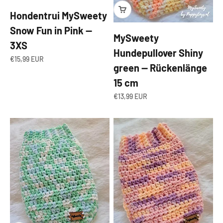
Hondentrui MySweety
Snow Fun in Pink —
MySweety
3XS
Hundepullover Shiny
Angebot
€15,99 EUR
green — Rückenlänge
15 cm
Angebot
€13,99 EUR