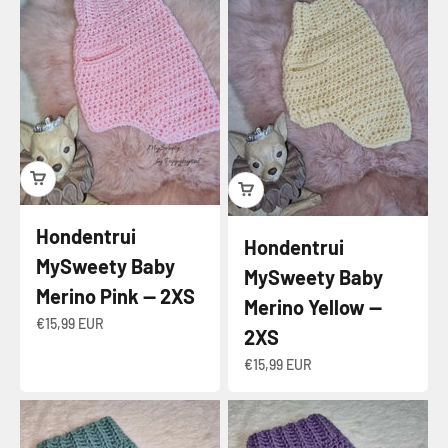
Hondentrui
Hondentrui
MySweety Baby
MySweety Baby
Merino Pink — 2XS
Merino Yellow —
Angebot
€15,99 EUR
2XS
Angebot
€15,99 EUR