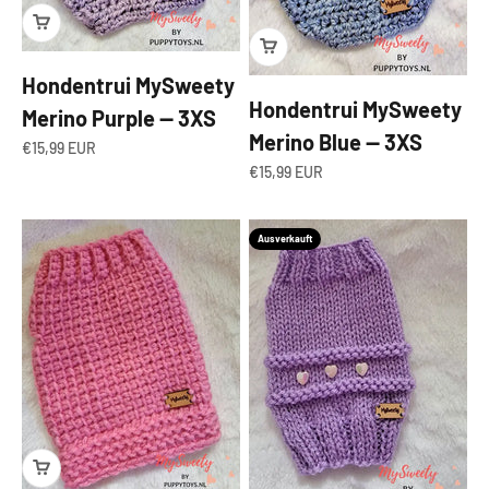
Hondentrui MySweety
Hondentrui MySweety
Merino Purple — 3XS
Merino Blue — 3XS
Angebot
€15,99 EUR
Angebot
€15,99 EUR
Ausverkauft