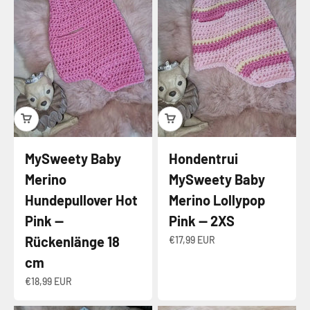
MySweety Baby
Hondentrui
Merino
MySweety Baby
Hundepullover Hot
Merino Lollypop
Pink —
Pink — 2XS
Rückenlänge 18
Angebot
€17,99 EUR
cm
Angebot
€18,99 EUR