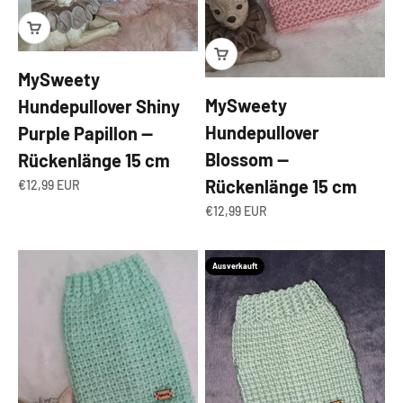
MySweety
MySweety
Hundepullover Shiny
Hundepullover
Purple Papillon —
Blossom —
Rückenlänge 15 cm
Rückenlänge 15 cm
Angebot
€12,99 EUR
Angebot
€12,99 EUR
Ausverkauft