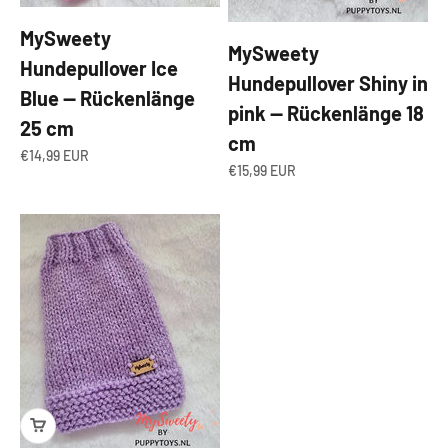
MySweety
MySweety
Hundepullover Ice
Hundepullover Shiny in
Blue — Rückenlänge
pink — Rückenlänge 18
25 cm
cm
Angebot
€14,99 EUR
Angebot
€15,99 EUR