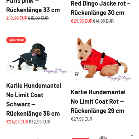
Paris pink —
Red Dingo Jacke rot -
Rückenlänge 33 cm
Rückenlänge 30 cm
Angebot
Regulärer Preis
€12,99 EUR
€15,99 EUR
Angebot
Regulärer Preis
€29,95 EUR
€41,95 EUR
Spare €8,00
Karlie Hundemantel
Karlie Hundemantel
No Limit Coat
No Limit Coat Rot —
Schwarz —
Rückenlänge 29 cm
Rückenlänge 36 cm
Angebot
€27,99 EUR
Angebot
Regulärer Preis
€24,99 EUR
€32,99 EUR