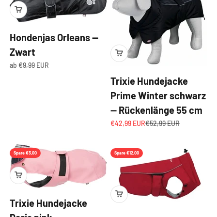
Hondenjas Orleans —
Zwart
Angebot
ab €9,99 EUR
Trixie Hundejacke
Prime Winter schwarz
— Rückenlänge 55 cm
Angebot
Regulärer Preis
€42,99 EUR
€52,99 EUR
Spare €3,00
Spare €12,00
Trixie Hundejacke