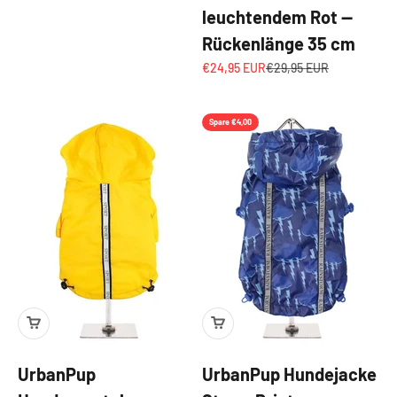
leuchtendem Rot —
Rückenlänge 35 cm
Angebot
Regulärer Preis
€24,95 EUR
€29,95 EUR
Spare €4,00
UrbanPup
UrbanPup Hundejacke