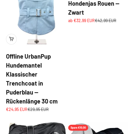
Hondenjas Rouen —
Zwart
Angebot
Regulärer Preis
ab €32,99 EUR
€42,99 EUR
Offline UrbanPup
Hundemantel
Klassischer
Trenchcoat in
Puderblau —
Rückenlänge 30 cm
Angebot
Regulärer Preis
€24,95 EUR
€29,95 EUR
Spare €10,00