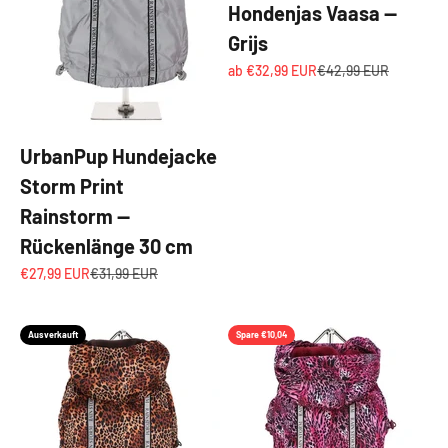
Hondenjas Vaasa —
Grijs
Angebot
Regulärer Preis
ab €32,99 EUR
€42,99 EUR
UrbanPup Hundejacke
Storm Print
Rainstorm —
Rückenlänge 30 cm
Angebot
Regulärer Preis
€27,99 EUR
€31,99 EUR
Ausverkauft
Spare €10,04