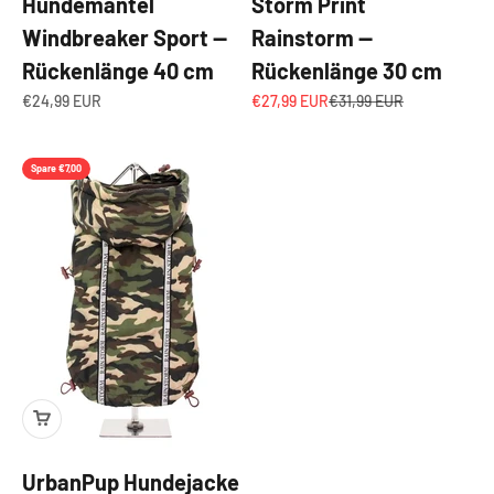
Hundemantel
Storm Print
Windbreaker Sport —
Rainstorm —
Rückenlänge 40 cm
Rückenlänge 30 cm
Angebot
Angebot
Regulärer Preis
€24,99 EUR
€27,99 EUR
€31,99 EUR
Spare €7,00
UrbanPup Hundejacke