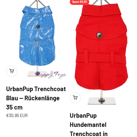
Spare €5,00
UrbanPup Trenchcoat
Blau — Rückenlänge
35 cm
UrbanPup
Angebot
€30,95 EUR
Hundemantel
Trenchcoat in