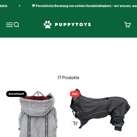
Zum Inhalt springen
kte
💬 Persönliche Beratung von echten Hundeliebhabern – wir wissen, was f
PuppyToys.nl
Navigationsmenü öffnen
Suche öffnen
Warenk
Regenmäntel
17 Produkte
Ausverkauft
Sale