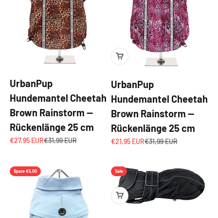
UrbanPup
UrbanPup
Hundemantel Cheetah
Hundemantel Cheetah
Brown Rainstorm —
Brown Rainstorm —
Rückenlänge 25 cm
Rückenlänge 25 cm
Angebot
Regulärer Preis
€27,95 EUR
€31,99 EUR
Angebot
Regulärer Preis
€21,95 EUR
€31,99 EUR
Spare €5,00
Sale