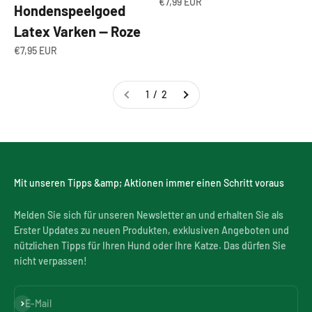
Angebot
€7,99 EUR
Hondenspeelgoed
Latex Varken — Roze
Angebot
€7,95 EUR
1 / 2
Mit unseren Tipps &amp; Aktionen immer einen Schritt voraus
Melden Sie sich für unseren Newsletter an und erhalten Sie als
Erster Updates zu neuen Produkten, exklusiven Angeboten und
nützlichen Tipps für Ihren Hund oder Ihre Katze. Das dürfen Sie
nicht verpassen!
Abonnieren
E-Mail