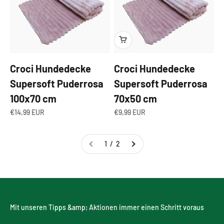
Croci Hundedecke
Croci Hundedecke
Supersoft Puderrosa
Supersoft Puderrosa
100x70 cm
70x50 cm
Angebot
Angebot
€14,99 EUR
€9,99 EUR
1 / 2
Mit unseren Tipps &amp; Aktionen immer einen Schritt voraus