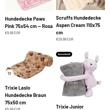
Scruffs Hundedecke
Hundedecke Paws
Aspen Cream 110x75
Pink 75x54 cm — Rosa
cm
Angebot
€9,99 EUR
Angebot
€29,99 EUR
Ausverkauft
Trixie Laslo
Hundedecke Braun
75x50 cm
Trixie Junior
Angebot
€5,99 EUR