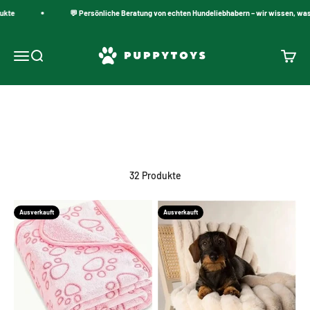
Zum Inhalt springen
te
💬 Persönliche Beratung von echten Hundeliebhabern – wir wissen, was fu
PuppyToys.nl
Navigationsmenü öffnen
Suche öffnen
Warenk
Weiche Hundedecken
32 Produkte
Ausverkauft
Ausverkauft