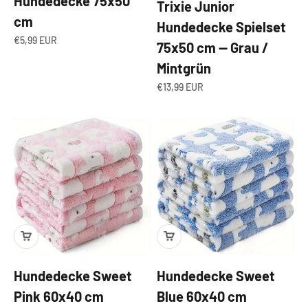
Hundedecke 75x50
Trixie Junior
cm
Hundedecke Spielset
Angebot
€5,99 EUR
75x50 cm — Grau /
Mintgrün
Angebot
€13,99 EUR
Hundedecke Sweet
Hundedecke Sweet
Pink 60x40 cm
Blue 60x40 cm