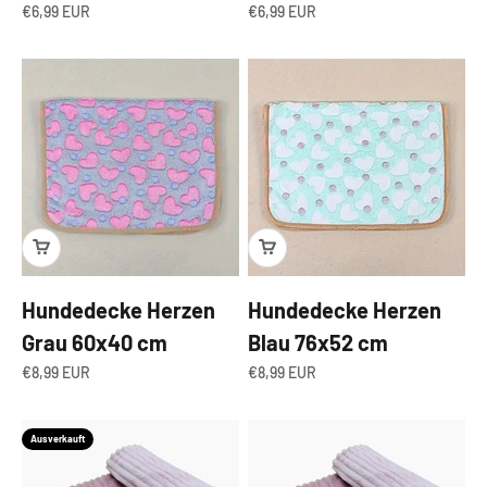
Angebot
Angebot
€6,99 EUR
€6,99 EUR
Hundedecke Herzen
Hundedecke Herzen
Grau 60x40 cm
Blau 76x52 cm
Angebot
Angebot
€8,99 EUR
€8,99 EUR
Ausverkauft