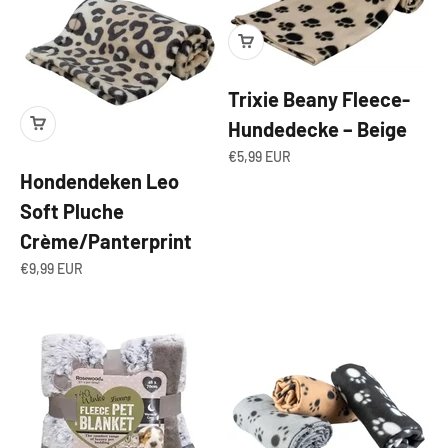
Trixie Beany Fleece-
Hundedecke – Beige
Angebot
€5,99 EUR
Hondendeken Leo
Soft Pluche
Crème/Panterprint
Angebot
€9,99 EUR