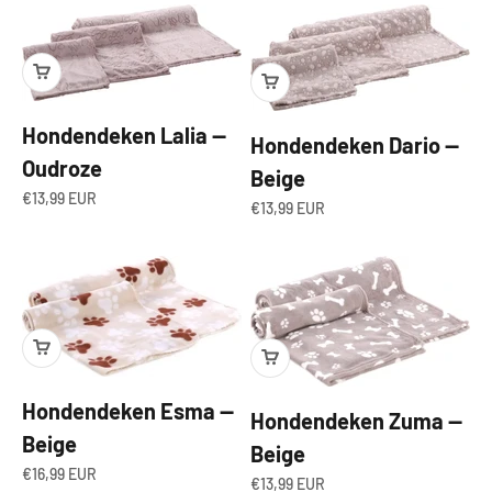
Hondendeken Lalia —
Hondendeken Dario —
Oudroze
Beige
Angebot
€13,99 EUR
Angebot
€13,99 EUR
Hondendeken Esma —
Hondendeken Zuma —
Beige
Beige
Angebot
€16,99 EUR
Angebot
€13,99 EUR