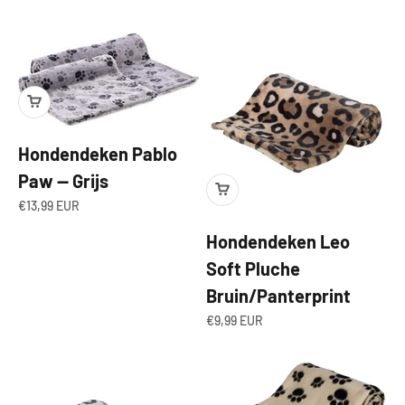
Hondendeken Pablo
Paw — Grijs
Angebot
€13,99 EUR
Hondendeken Leo
Soft Pluche
Bruin/Panterprint
Angebot
€9,99 EUR