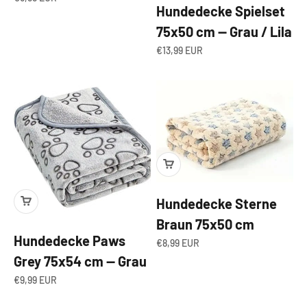
Hundedecke Spielset
75x50 cm — Grau / Lila
Angebot
€13,99 EUR
Hundedecke Sterne
Braun 75x50 cm
Hundedecke Paws
Angebot
€8,99 EUR
Grey 75x54 cm — Grau
Angebot
€9,99 EUR