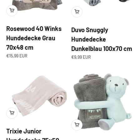
Rosewood 40 Winks
Duvo Snuggly
Hundedecke Grau
Hundedecke
70x48 cm
Dunkelblau 100x70 cm
Angebot
€15,99 EUR
Angebot
€9,99 EUR
Trixie Junior