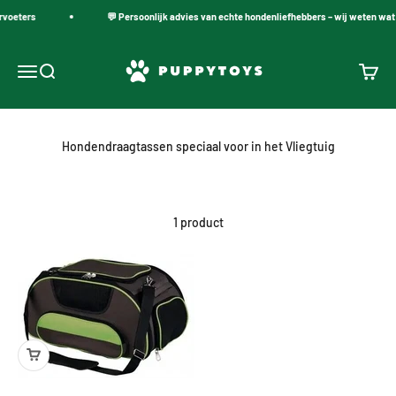
Naar inhoud
rvoeters
💬 Persoonlijk advies van echte hondenliefhebbers – wij weten wat
PuppyToys.nl
Navigatiemenu openen
Zoeken openen
Winke
Hondendraagtassen speciaal voor in het Vliegtuig
1 product