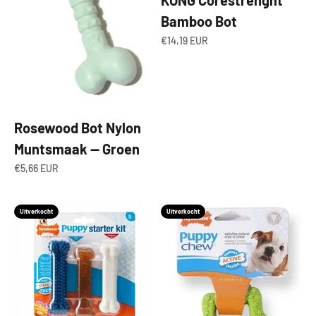
Bamboo Bot
Aanbiedingsprijs
€14,19 EUR
Rosewood Bot Nylon
Muntsmaak — Groen
Aanbiedingsprijs
€5,66 EUR
Uitverkocht
Uitverkocht