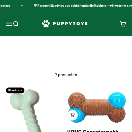
Naar inhoud
oeters
💬 Persoonlijk advies van echte hondenliefhebbers – wij weten wat w
PuppyToys.nl
Navigatiemenu openen
Zoeken openen
Winke
Kauwspeelgoed voor Honden
7 producten
Uitverkocht
KONG Corestrenght