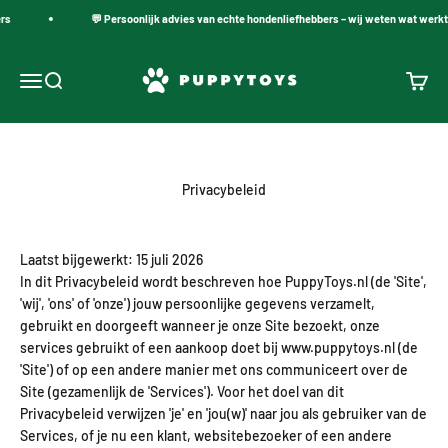
Naar inhoud
💬 Persoonlijk advies van echte hondenliefhebbers – wij weten wat werkt
PuppyToys.nl
Navigatiemenu openen
Zoeken openen
Winke
Privacybeleid
Laatst bijgewerkt: 15 juli 2026
In dit Privacybeleid wordt beschreven hoe PuppyToys.nl (de 'Site',
'wij', 'ons' of 'onze') jouw persoonlijke gegevens verzamelt,
gebruikt en doorgeeft wanneer je onze Site bezoekt, onze
services gebruikt of een aankoop doet bij www.puppytoys.nl (de
'Site') of op een andere manier met ons communiceert over de
Site (gezamenlijk de 'Services'). Voor het doel van dit
Privacybeleid verwijzen 'je' en 'jou(w)' naar jou als gebruiker van de
Services, of je nu een klant, websitebezoeker of een andere