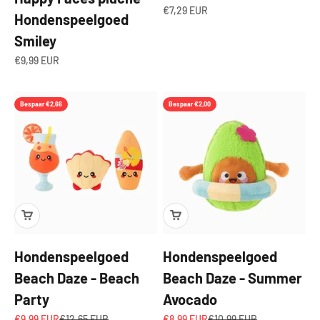
Aanbiedingsprijs
€7,29 EUR
Hondenspeelgoed
Smiley
Aanbiedingsprijs
€9,99 EUR
Bespaar €2,66
Bespaar €2,00
Hondenspeelgoed
Hondenspeelgoed
Beach Daze - Beach
Beach Daze - Summer
Party
Avocado
Aanbiedingsprijs
Normale prijs
Aanbiedingsprijs
Normale prijs
€9,99 EUR
€12,65 EUR
€8,99 EUR
€10,99 EUR