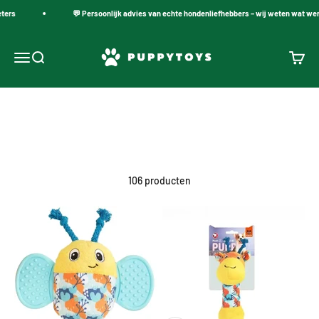
Naar inhoud
ers
💬 Persoonlijk advies van echte hondenliefhebbers – wij weten wat werkt
PuppyToys.nl
Navigatiemenu openen
Zoeken openen
Winke
Pluche speeltjes voor jouw hond
106 producten