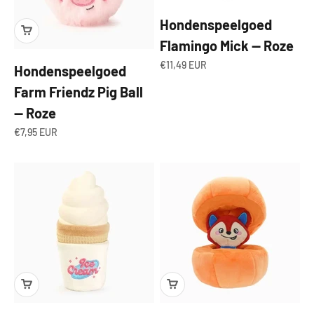
Hondenspeelgoed
Flamingo Mick — Roze
Aanbiedingsprijs
€11,49 EUR
Hondenspeelgoed
Farm Friendz Pig Ball
— Roze
Aanbiedingsprijs
€7,95 EUR