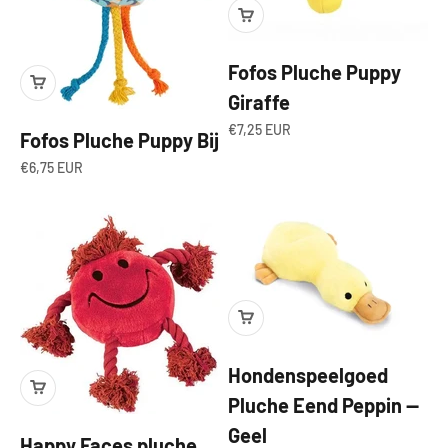
Fofos Pluche Puppy
Giraffe
Aanbiedingsprijs
€7,25 EUR
Fofos Pluche Puppy Bij
Aanbiedingsprijs
€6,75 EUR
Hondenspeelgoed
Pluche Eend Peppin —
Geel
Happy Faces pluche