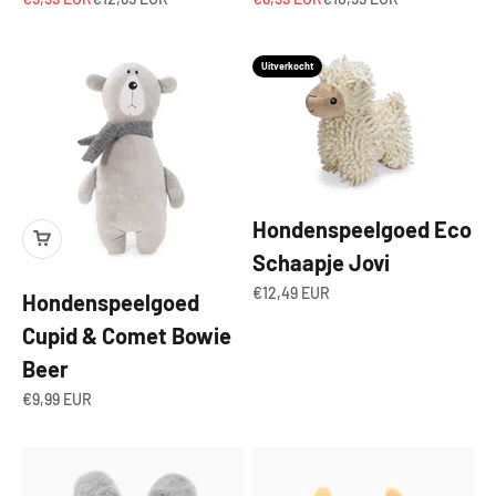
Uitverkocht
Hondenspeelgoed Eco
Schaapje Jovi
Aanbiedingsprijs
€12,49 EUR
Hondenspeelgoed
Cupid & Comet Bowie
Beer
Aanbiedingsprijs
€9,99 EUR