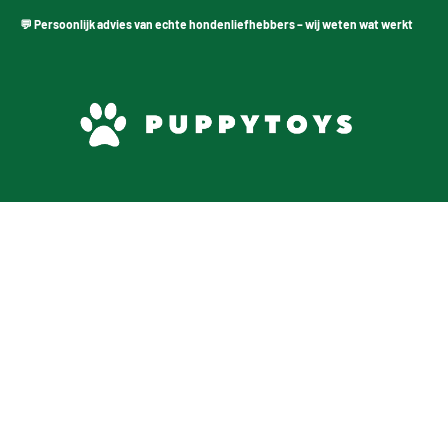
soonlijk advies van echte hondenliefhebbers – wij weten wat werkt
PuppyToys.nl