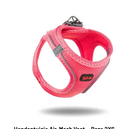
Hondentuigje Air-Mesh Vest — Roze 2XS