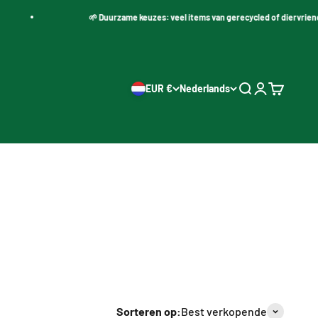
🌱 Duurzame keuzes: veel items van gerecycled of diervriendelijk mate
EUR €
Nederlands
Zoeken openen
Accountpagi
Winkelwa
Sorteren op:
Best verkopende