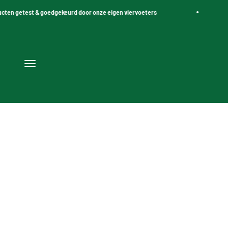
Naar inhoud
st & goedgekeurd door onze eigen viervoeters
💬 Per
Navigatiemenu openen
Harnasjes voor de hond