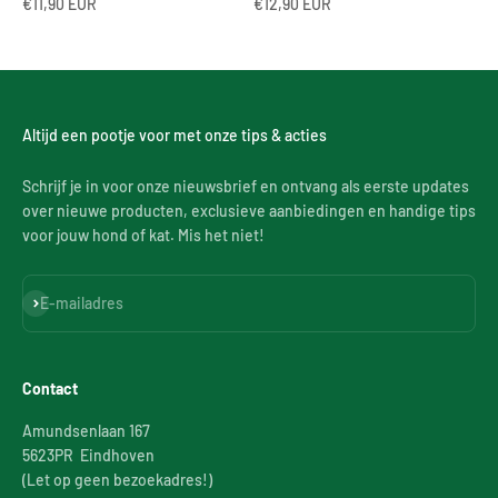
Aanbiedingsprijs
Aanbiedingsprijs
€11,90 EUR
€12,90 EUR
Altijd een pootje voor met onze tips & acties
Schrijf je in voor onze nieuwsbrief en ontvang als eerste updates
over nieuwe producten, exclusieve aanbiedingen en handige tips
voor jouw hond of kat. Mis het niet!
Abonneren
E-mailadres
Contact
Amundsenlaan 167
5623PR Eindhoven
(Let op geen bezoekadres!)