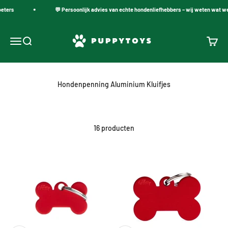
Naar inhoud
eters
💬 Persoonlijk advies van echte hondenliefhebbers – wij weten wat wer
PuppyToys.nl
Navigatiemenu openen
Zoeken openen
Winke
Hondenpenning Aluminium Kluifjes
16 producten