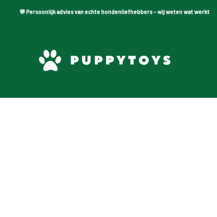
💬 Persoonlijk advies van echte hondenliefhebbers – wij weten wat werkt
PuppyToys.nl