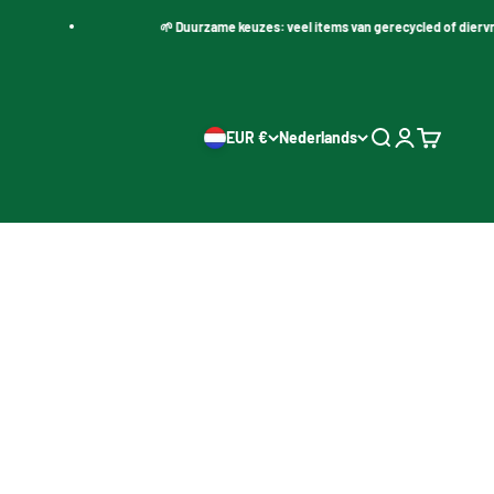
🌱 Duurzame keuzes: veel items van gerecycled of diervrie
EUR €
Nederlands
Zoeken openen
Accountpagi
Winkelwa