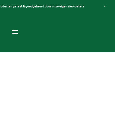
Naar inhoud
oducten getest & goedgekeurd door onze eigen viervoeters
Navigatiemenu openen
Kleine Krabpalen