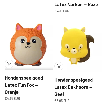
Latex Varken — Roze
Angebot
€7,95 EUR
Hondenspeelgoed
Hondenspeelgoed
Latex Fun Fox —
Latex Eekhoorn —
Oranje
Geel
Angebot
€4,95 EUR
Angebot
€3,95 EUR