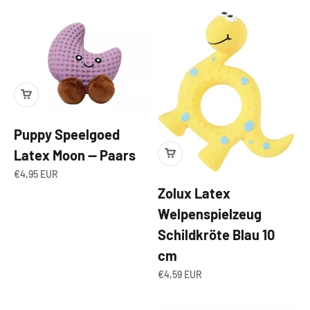
Puppy Speelgoed
Latex Moon — Paars
Angebot
€4,95 EUR
Zolux Latex
Welpenspielzeug
Schildkröte Blau 10
cm
Angebot
€4,59 EUR