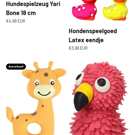
Hundespielzeug Yari
Bone 18 cm
Angebot
€4,99 EUR
Hondenspeelgoed
Latex eendje
Angebot
€3,99 EUR
Ausverkauft