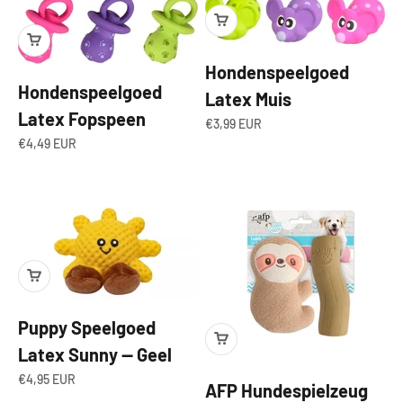
Hondenspeelgoed
Hondenspeelgoed
Latex Muis
Latex Fopspeen
Angebot
€3,99 EUR
Angebot
€4,49 EUR
Puppy Speelgoed
Latex Sunny — Geel
Angebot
€4,95 EUR
AFP Hundespielzeug