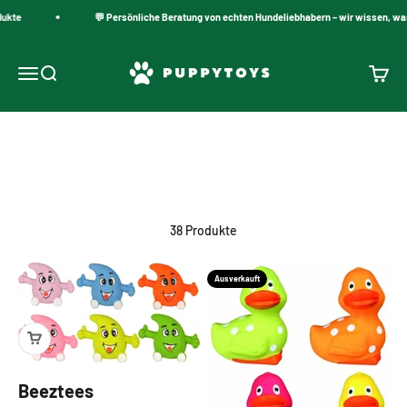
Zum Inhalt springen
te
💬 Persönliche Beratung von echten Hundeliebhabern – wir wissen, was f
PuppyToys.nl
Navigationsmenü öffnen
Suche öffnen
Warenk
Welpenspielzeug aus Latex
38 Produkte
Ausverkauft
Beeztees