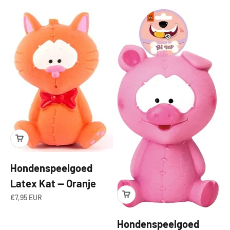
Hondenspeelgoed
Latex Kat — Oranje
Angebot
€7,95 EUR
Hondenspeelgoed