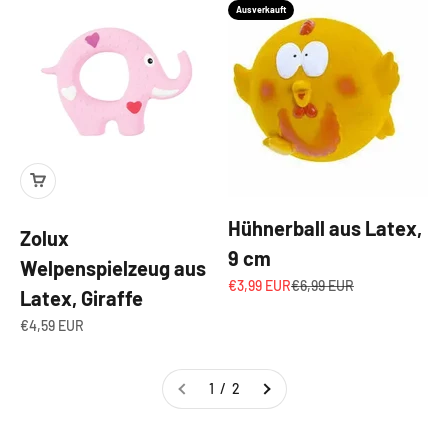
Ausverkauft
Hühnerball aus Latex,
Zolux
9 cm
Welpenspielzeug aus
Angebot
Regulärer Preis
€3,99 EUR
€6,99 EUR
Latex, Giraffe
Angebot
€4,59 EUR
1 / 2