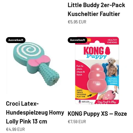
Little Buddy 2er-Pack
Kuscheltier Faultier
Angebot
€5,95 EUR
Ausverkauft
Ausverkauft
Croci Latex-
Hundespielzeug Homy
KONG Puppy XS — Roze
Lolly Pink 13 cm
Angebot
€7,59 EUR
Angebot
€4,99 EUR