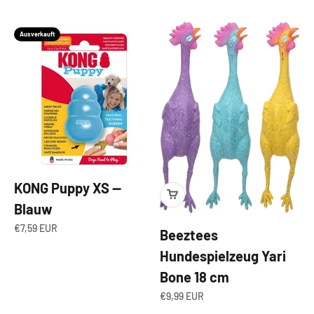
Ausverkauft
KONG Puppy XS —
Blauw
Angebot
€7,59 EUR
Beeztees
Hundespielzeug Yari
Bone 18 cm
Angebot
€9,99 EUR