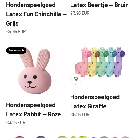
Hondenspeelgoed
Latex Beertje — Bruin
Latex Fun Chinchilla —
Angebot
€3,95 EUR
Grijs
Angebot
€4,95 EUR
Ausverkauft
Hondenspeelgoed
Hondenspeelgoed
Latex Giraffe
Latex Rabbit — Roze
Angebot
€5,95 EUR
Angebot
€3,95 EUR