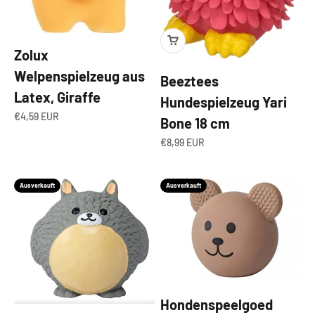
Zolux
Welpenspielzeug aus
Beeztees
Latex, Giraffe
Hundespielzeug Yari
Angebot
€4,59 EUR
Bone 18 cm
Angebot
€8,99 EUR
Ausverkauft
Ausverkauft
Hondenspeelgoed