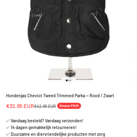
Naar artikel 1
Naar artikel 2
Naar artikel 3
Hondenjas Cheviot Tweed Trimmed Parka — Rood / Zwart
Aanbiedingsprijs
€32,95 EUR
Normale prijs
€42,95 EUR
Bespaar €10,00
✅ Vandaag besteld? Vandaag verzonden!
✅ 14 dagen gemakkelijk retourneren!
✅ Duurzame en diervriendelijke producten met zorg