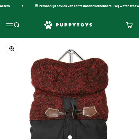
Naar inhoud
oeters
💬 Persoonlijk advies van echte hondenliefhebbers – wij weten wat we
PuppyToys.nl
Navigatiemenu openen
Zoeken openen
Winke
In-/uitzoomen