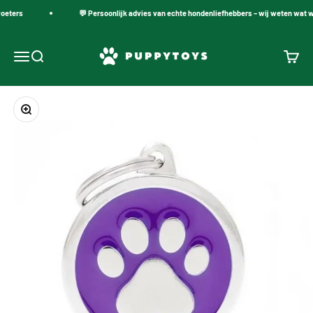
Naar inhoud
oeters
💬 Persoonlijk advies van echte hondenliefhebbers – wij weten wat w
PuppyToys.nl
Navigatiemenu openen
Zoeken openen
Winke
In-/uitzoomen