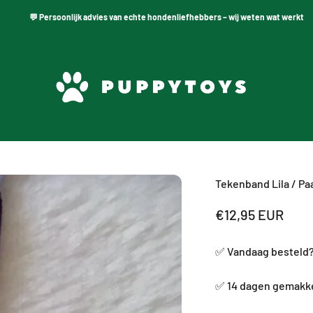
💬 Persoonlijk advies van echte hondenliefhebbers – wij weten wat werkt
PuppyToys.nl
Tekenband Lila / Pa
Aanbiedingsprij
€12,95 EUR
✅ Vandaag besteld
✅ 14 dagen gemakke