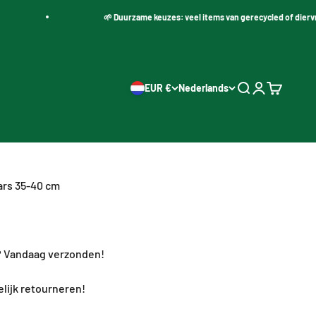
🌱 Duurzame keuzes: veel items van gerecycled of diervriende
EUR €
Nederlands
Zoeken openen
Accountpagi
Winkelwa
ars 35-40 cm
s
? Vandaag verzonden!
lijk retourneren!