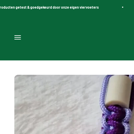
Naar inhoud
cten getest & goedgekeurd door onze eigen viervoeters
Navigatiemenu openen