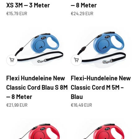
XS 3M — 3 Meter
— 8 Meter
Angebot
Angebot
€15,79 EUR
€24,29 EUR
Flexi Hundeleine New
Flexi-Hundeleine New
Classic Cord Blau S 8M
Classic Cord M 5M –
— 8 Meter
Blau
Angebot
Angebot
€21,99 EUR
€16,49 EUR