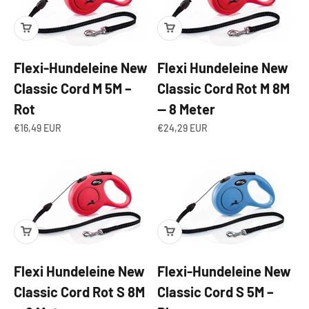
Flexi-Hundeleine New
Flexi Hundeleine New
Classic Cord M 5M –
Classic Cord Rot M 8M
Rot
— 8 Meter
Angebot
Angebot
€16,49 EUR
€24,29 EUR
Flexi Hundeleine New
Flexi-Hundeleine New
Classic Cord Rot S 8M
Classic Cord S 5M –