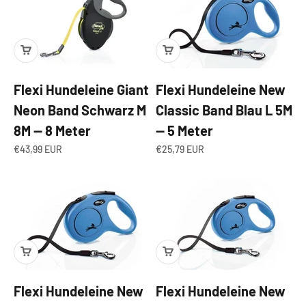
Flexi Hundeleine Giant
Flexi Hundeleine New
Neon Band Schwarz M
Classic Band Blau L 5M
8M — 8 Meter
— 5 Meter
Angebot
Angebot
€43,99 EUR
€25,79 EUR
Flexi Hundeleine New
Flexi Hundeleine New