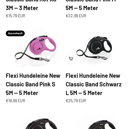
3M — 3 Meter
5M — 5 Meter
Angebot
Angebot
€15,79 EUR
€22,99 EUR
Ausverkauft
Flexi Hundeleine New
Flexi Hundeleine New
Classic Band Pink S
Classic Band Schwarz
5M — 5 Meter
L 5M — 5 Meter
Angebot
Angebot
€18,99 EUR
€25,79 EUR