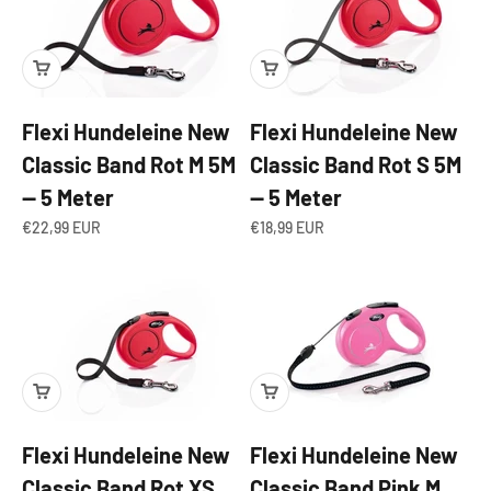
Flexi Hundeleine New
Flexi Hundeleine New
Classic Band Rot M 5M
Classic Band Rot S 5M
— 5 Meter
— 5 Meter
Angebot
Angebot
€22,99 EUR
€18,99 EUR
Flexi Hundeleine New
Flexi Hundeleine New
Classic Band Rot XS
Classic Band Pink M