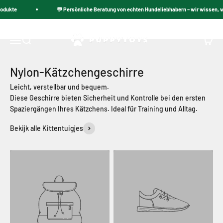
behalten. Sicher, stylisch und praktisch – das dürfen Sie von
Zum Inhalt springen
odukte
💬 Persönliche Beratung von echten Hundeliebhabern – wir wissen, wa
unseren Katzengeschirren erwarten!
PuppyToys.nl
Navigationsmenü öffnen
Suche öffnen
Warenk
Nylon-Kätzchengeschirre
Leicht, verstellbar und bequem.
Diese Geschirre bieten Sicherheit und Kontrolle bei den ersten
Spaziergängen Ihres Kätzchens. Ideal für Training und Alltag.
Bekijk alle Kittentuigjes