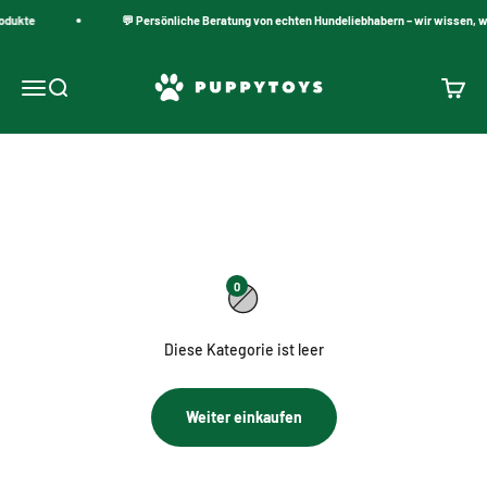
Zum Inhalt springen
odukte
💬 Persönliche Beratung von echten Hundeliebhabern – wir wissen, w
PuppyToys.nl
Navigationsmenü öffnen
Suche öffnen
Warenk
Samt-Hundeleinen
0
Diese Kategorie ist leer
Weiter einkaufen