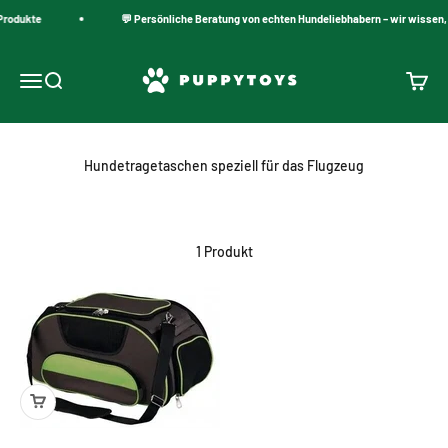
Zum Inhalt springen
Produkte
💬 Persönliche Beratung von echten Hundeliebhabern – wir wissen, 
PuppyToys.nl
Navigationsmenü öffnen
Suche öffnen
Warenk
Hundetragetaschen speziell für das Flugzeug
1 Produkt