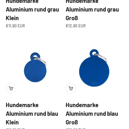
Hundemarke
Hundemarke
Aluminium rund grau
Aluminium rund grau
Klein
Groß
Angebot
Angebot
€11,90 EUR
€12,90 EUR
Hundemarke
Hundemarke
Aluminium rund blau
Aluminium rund blau
Klein
Groß