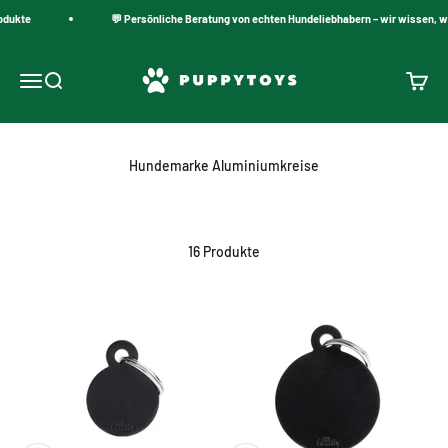
Zum Inhalt springen
dukte
💬 Persönliche Beratung von echten Hundeliebhabern – wir wissen, wa
PuppyToys.nl
Navigationsmenü öffnen
Suche öffnen
Warenk
Hundemarke Aluminiumkreise
16 Produkte