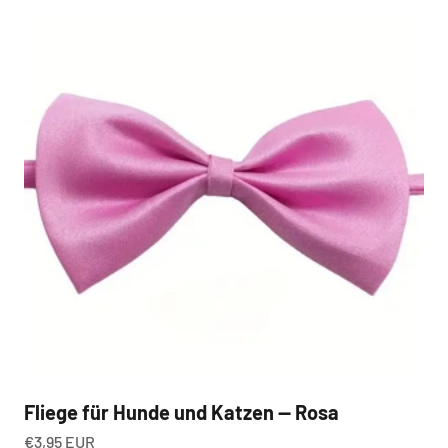
Fliege für Hunde und Katzen — Rosa
Angebot
€3,95 EUR