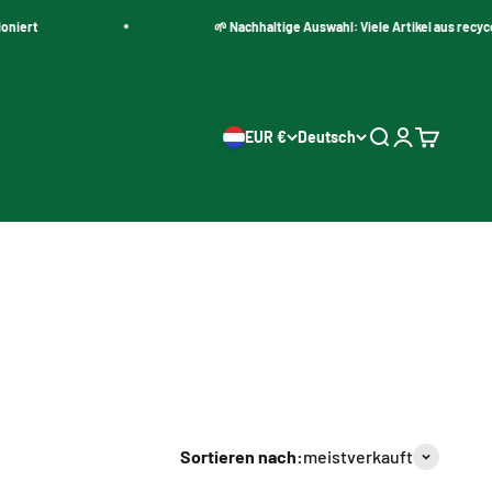
t
🌱 Nachhaltige Auswahl: Viele Artikel aus recycelten 
EUR €
Deutsch
Suche öffnen
Kundenkonto
Warenkor
Sortieren nach:
meistverkauft