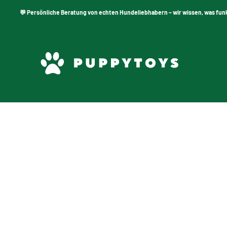
💬 Persönliche Beratung von echten Hundeliebhabern – wir wissen, was funkti
PuppyToys.nl
tzen
fen?
poo sowohl für Kätzchen als auch für erwachsene Katzen. Unsere
wickelt. Schenken Sie Ihrer Katze ein frisches, weiches Fell und 