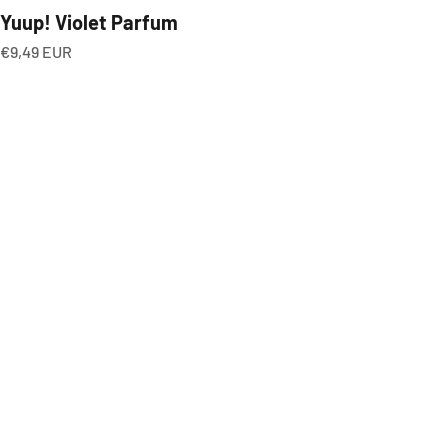
Yuup! Violet Parfum
Angebot
€9,49 EUR