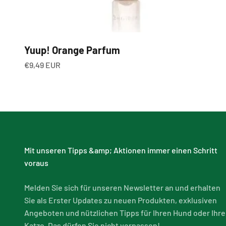
Yuup! Orange Parfum
Angebot
€9,49 EUR
Mit unseren Tipps &amp; Aktionen immer einen Schritt
voraus
Melden Sie sich für unseren Newsletter an und erhalten
Sie als Erster Updates zu neuen Produkten, exklusiven
Angeboten und nützlichen Tipps für Ihren Hund oder Ihre
Katze. Das dürfen Sie nicht verpassen!