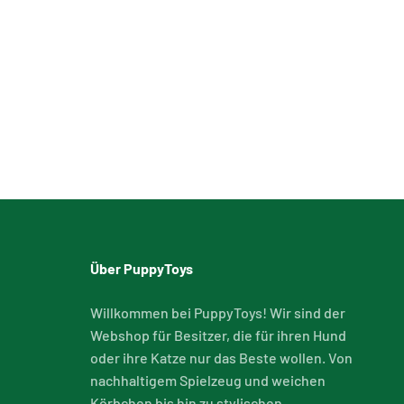
Über PuppyToys
Willkommen bei PuppyToys! Wir sind der
Webshop für Besitzer, die für ihren Hund
oder ihre Katze nur das Beste wollen. Von
nachhaltigem Spielzeug und weichen
Körbchen bis hin zu stylischen