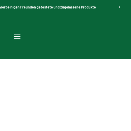
Zum Inhalt springen
ierbeinigen Freunden getestete und zugelassene Produkte
Navigationsmenü öffnen
Keramieken Voerbakjes