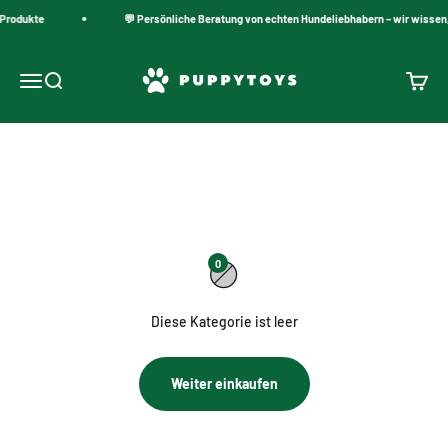
Zum Inhalt springen
 Produkte
💬 Persönliche Beratung von echten Hundeliebhabern – wir wissen,
PuppyToys.nl
Navigationsmenü öffnen
Suche öffnen
Warenk
Hundeleinen aus Leder
0
Diese Kategorie ist leer
Weiter einkaufen