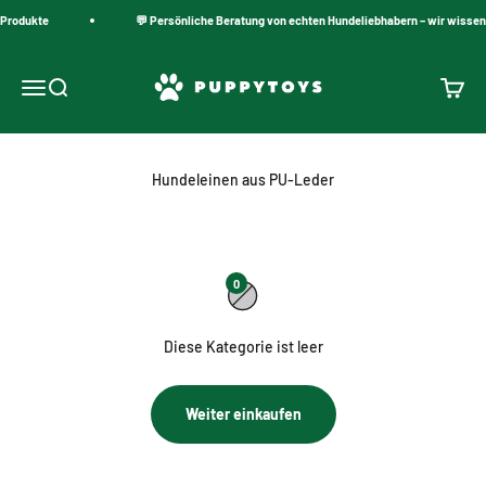
Zum Inhalt springen
 Produkte
💬 Persönliche Beratung von echten Hundeliebhabern – wir wissen,
PuppyToys.nl
Navigationsmenü öffnen
Suche öffnen
Warenk
Hundeleinen aus PU-Leder
0
Diese Kategorie ist leer
Weiter einkaufen