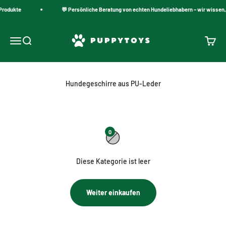
Zum Inhalt springen
Produkte
💬 Persönliche Beratung von echten Hundeliebhabern – wir wissen,
PuppyToys.nl
Navigationsmenü öffnen
Suche öffnen
Warenk
Hundegeschirre aus PU-Leder
0
Diese Kategorie ist leer
Weiter einkaufen