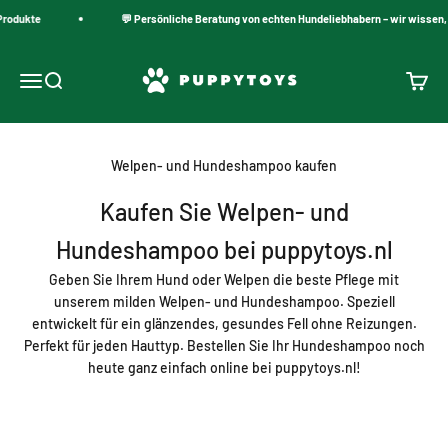
Zum Inhalt springen
Produkte
💬 Persönliche Beratung von echten Hundeliebhabern – wir wissen, 
PuppyToys.nl
Navigationsmenü öffnen
Suche öffnen
Warenk
Welpen- und Hundeshampoo kaufen
Kaufen Sie Welpen- und
Hundeshampoo bei puppytoys.nl
Geben Sie Ihrem Hund oder Welpen die beste Pflege mit
unserem milden Welpen- und Hundeshampoo. Speziell
entwickelt für ein glänzendes, gesundes Fell ohne Reizungen.
Perfekt für jeden Hauttyp. Bestellen Sie Ihr Hundeshampoo noch
heute ganz einfach online bei puppytoys.nl!