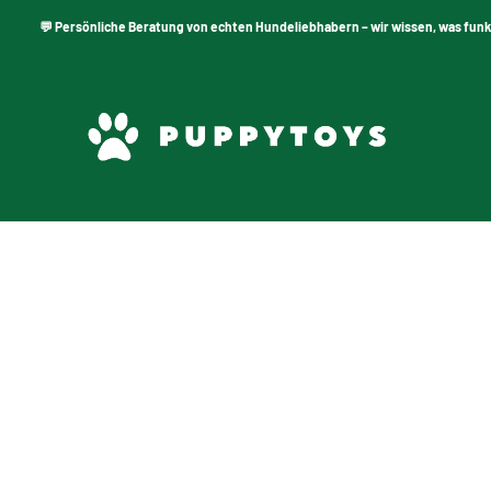
💬 Persönliche Beratung von echten Hundeliebhabern – wir wissen, was funkti
PuppyToys.nl
Speelgoed Kat
 is goed genoeg voor jouw kat, speelgoed, krabpalen, krabspeelg