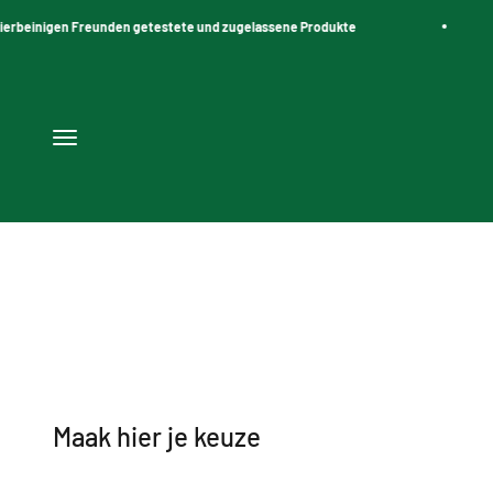
Zum Inhalt springen
erbeinigen Freunden getestete und zugelassene Produkte
Navigationsmenü öffnen
Alleen kwaliteit speelgoed
Maak hier je keuze